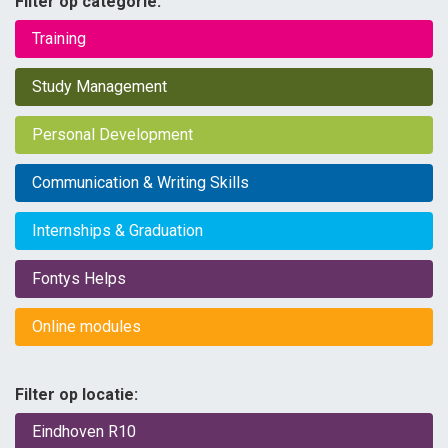
Contact
Filter op categorie:
Training
Study Management
Personal Development
Communication & Writing Skills
Internships & Graduation
Fontys Helps
Online modules
Filter op locatie:
Eindhoven R10