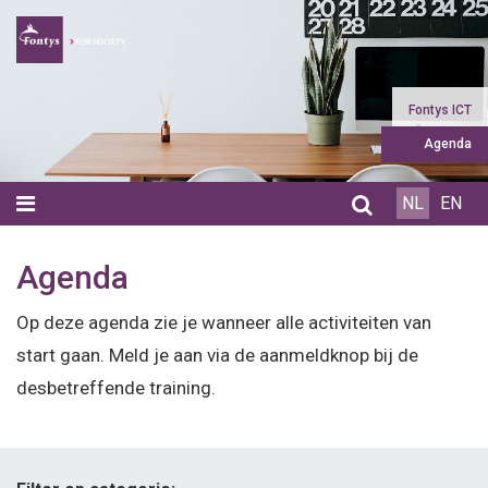
Home
Fontys ICT
Agenda
Agenda
NL
EN
Aanbod
Agenda
Videos
Op deze agenda zie je wanneer alle activiteiten van
Medewerkers
start gaan. Meld je aan via de aanmeldknop bij de
Studiecoaches
desbetreffende training.
Succesverhalen